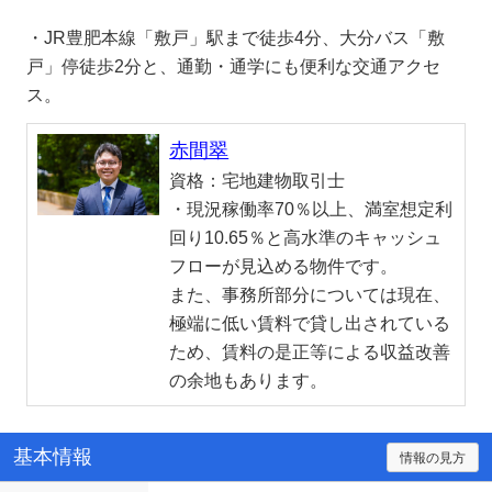
・JR豊肥本線「敷戸」駅まで徒歩4分、大分バス「敷
戸」停徒歩2分と、通勤・通学にも便利な交通アクセ
ス。
赤間翠
資格：
宅地建物取引士
・現況稼働率70％以上、満室想定利
回り10.65％と高水準のキャッシュ
フローが見込める物件です。
また、事務所部分については現在、
極端に低い賃料で貸し出されている
ため、賃料の是正等による収益改善
の余地もあります。
基本情報
情報の見方