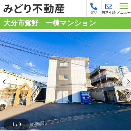
メニュー
電話
無料相談
大分市鴛野 一棟マンション
1 / 9