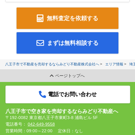
無料査定を依頼する
まずは無料相談する
八王子市で不動産を売却するならみどり不動産株式会社へ
エリア情報
埼
ページトップへ
電話でお問い合わせ
八王子市で空き家を売却するならみどり不動産へ
〒192-0082 東京都八王子市東町3-8 浦島ビル 5F
電話番号：
042-649-9558
営業時間：09:00～22:00
定休日：なし