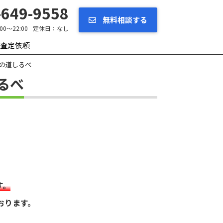
649-9558
無料相談する
:00～22:00
定休日：
なし
査定依頼
の道しるべ
るべ
す。
おります。