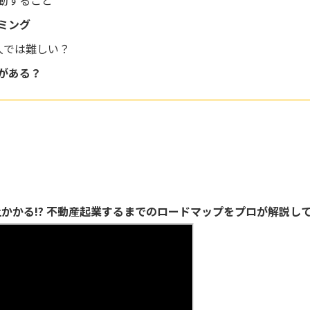
動すること
ミング
人では難しい？
がある？
上かかる!? 不動産起業するまでのロードマップをプロが解説し