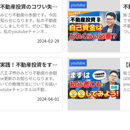
youtube
赤間が経験した不動産投資のコワい失敗談
みどり不動産の赤間です。今回
皆
のお知らせになります。私の不動産
で
ししましたので、ぜひご覧いた
不
のyoutubeチャンネ...
つい
2024-03-29
youtube
不動産のプロが実践！不動産投資をする際の勉強方法
八王子市のみどり不動産の赤間
皆
ube更新のお知らせになります。
は
いての勉強方法についてお話い
y
tubeチャンネルは不動...
人
2024-04-01