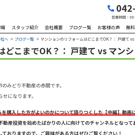
042-
営業時間：
09
情報
スタッフ紹介
会社概要
ブログ一覧
お客様の声
無料
会社へ
ブログ一覧
マンションのリフォームはどこまでOK？： 戸建て v
どこまでOK？： 戸建て vs マン
市のみどり不動産の赤間です。
知らせになります。
らを購入した方がよいのかについて語りつくした【中編】動画
ルは不動産投資を始めたばかりの人に向けてのチャンネルとなって
しておりますので、ご興味がある方はぜひご覧ください！