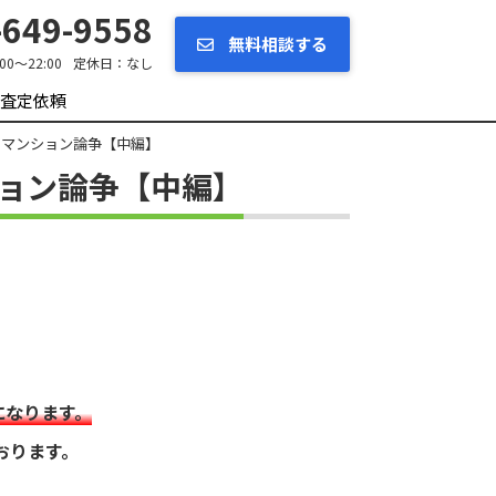
649-9558
無料相談する
:00～22:00
定休日：
なし
査定依頼
s マンション論争【中編】
ション論争【中編】
になります。
おります。