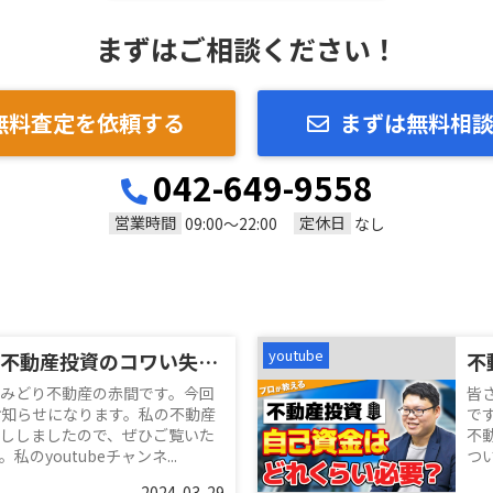
まずはご相談ください！
無料査定を依頼する
まずは無料相
042-649-9558
営業時間
定休日
09:00～22:00
なし
youtube
赤間が経験した不動産投資のコワい失敗談
みどり不動産の赤間です。今回
皆
のお知らせになります。私の不動産
で
ししましたので、ぜひご覧いた
不
のyoutubeチャンネ...
つい
2024-03-29