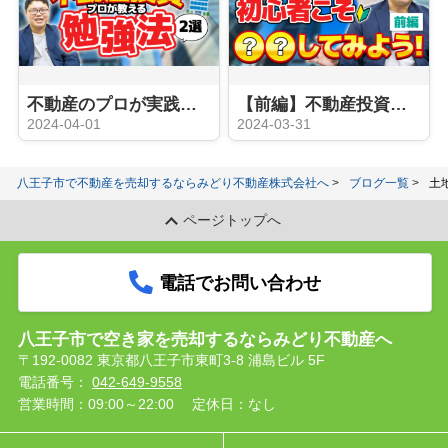
不動産のプロが実践！不動産投資をする際の勉強方法
【前編】不動産投資を行う前に知っておきたいこと
2024-04-01
2024-03-31
八王子市で不動産を売却するならみどり不動産株式会社へ
ブログ一覧
土
ページトップへ
電話でお問い合わせ
八王子市で空き家を売却するならみどり不動産へ
〒192-0082 東京都八王子市東町3-8 浦島ビル 5F
電話番号：
042-649-9558
営業時間：09:00～22:00
定休日：なし