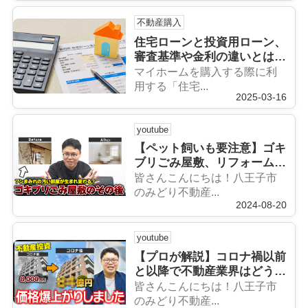
不動産購入
住宅ローンと投資用ローン、
審査基準や金利の違いとは？
ローンの基礎知識
マイホームを購入する際に利
用する「住宅...
2025-03-16
youtube
【ペット飼いも要注意】ゴキ
ブリごみ屋敷、リフォームし
たら数百万吹っ飛びました…
皆さんこんにちは！八王子市
のみどり不動産...
2024-08-20
youtube
【プロが解説】コロナ禍以前
と以降で不動産業界はどう変
わった？
皆さんこんにちは！八王子市
のみどり不動産...