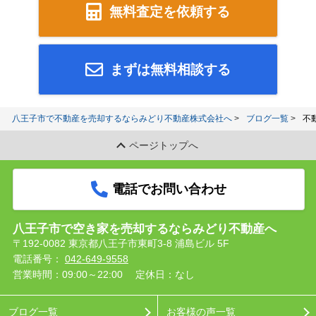
無料査定を依頼する
まずは無料相談する
八王子市で不動産を売却するならみどり不動産株式会社へ
ブログ一覧
不
ページトップへ
電話でお問い合わせ
八王子市で空き家を売却するならみどり不動産へ
〒192-0082 東京都八王子市東町3-8 浦島ビル 5F
電話番号：
042-649-9558
営業時間：09:00～22:00
定休日：なし
ブログ一覧
お客様の声一覧