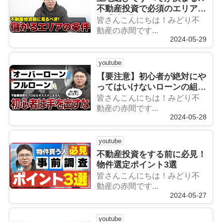
不動産投資で必須のエリア分
析手法4選
皆さんこんにちは！みどり不
動産の赤間です...
2024-05-29
youtube
【要注意】初心者が絶対にや
ってはいけないローンの組み
方とは？？
皆さんこんにちは！みどり不
動産の赤間です...
2024-05-28
youtube
不動産投資をする前に必見！
物件選定ポイント3選
皆さんこんにちは！みどり不
動産の赤間です...
2024-05-27
youtube