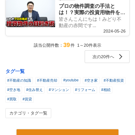
プロの物件調査の手法と
は！？実際の投資用物件を使
用した目利き術を体験しよう
皆さんこんにちは！みどり不
動産の赤間です...
2024-05-26
39
該当公開件数：
件 1～20件表示
次の20件へ
タグ一覧
#youtube
#不動産の知識
#不動産売却
#空き家
#不動産投資
#空き地
#住み替え
#マンション
#リフォーム
#相続
#買取
#賃貸
カテゴリ・タグ一覧