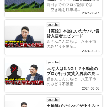
解説
前回までのブログ記事では
「空き地を駐車場...
2024-06-14
youtube
【実録】本当にいたヤバい賃
貸入居者エピソード
皆さんこんにちは！八王子市
のみどり不動産...
2024-06-13
youtube
○○な人は即NG！？不動産の
プロが行う賃貸入居者の見極
め方
皆さんこんにちは！八王子市
のみどり不動産...
2024-06-08
youtube
土地選びですべてが決まる!?