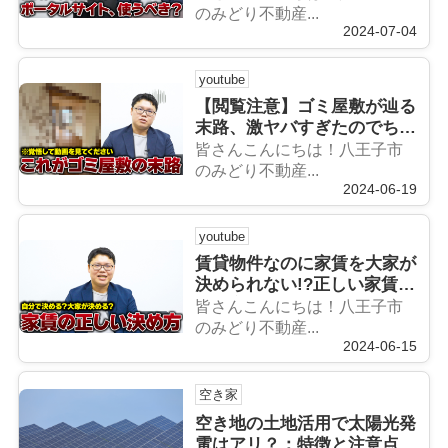
のみどり不動産...
2024-07-04
youtube
【閲覧注意】ゴミ屋敷が辿る
末路、激ヤバすぎたのでちょ
い見せします…
皆さんこんにちは！八王子市
のみどり不動産...
2024-06-19
youtube
賃貸物件なのに家賃を大家が
決められない!?正しい家賃の
決め方とは
皆さんこんにちは！八王子市
のみどり不動産...
2024-06-15
空き家
空き地の土地活用で太陽光発
電はアリ？：特徴と注意点を