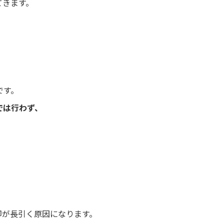
てきます。
です。
では行わず、
却が長引く原因になります。