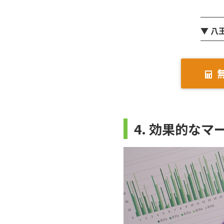
▼ 八
4. 効果的なマ