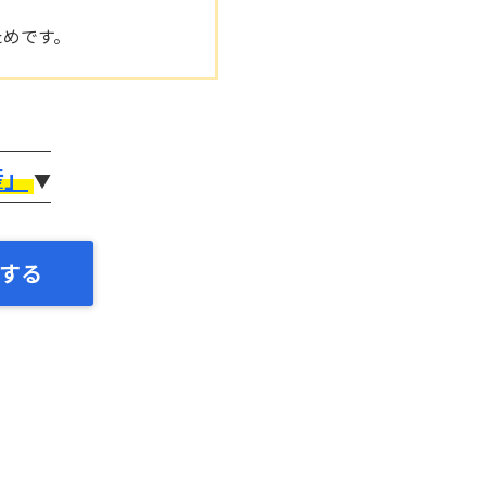
ためです。
産」
▼
する