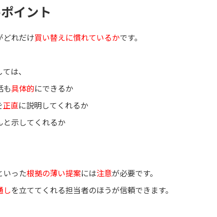
めポイント
がどれだけ
買い替えに慣れているか
です。
しては、
話も
具体的
にできるか
を
正直
に説明してくれるか
んと示してくれるか
といった
根拠の薄い提案
には
注意
が必要です。
通し
を立ててくれる担当者のほうが信頼できます。