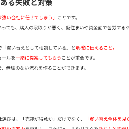
くある失敗と対策
け強い会社に任せてしまう」
ことです。
いっても、購入の段取りが悪く、仮住まいや資金面で苦労する
で「買い替えとして相談している」と
明確に伝えること。
ュールを
一緒に提案してもらう
ことが重要です。
で、無理のない流れを作ることができます。
社選びは、「売却が得意か」だけでなく、
「買い替え全体を見
経験や提案力
を重視し、スケジュールやリスクを
きちんと説明