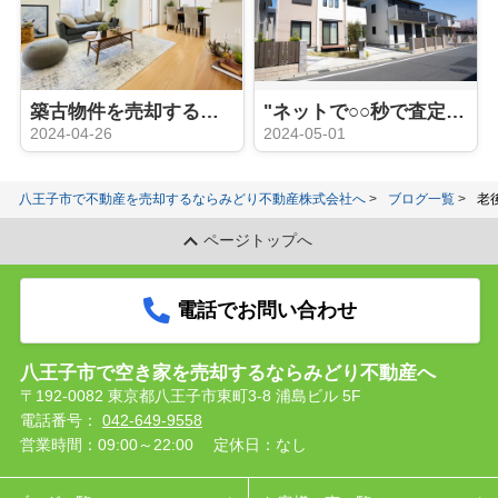
築古物件を売却するときにリフォームは必要？
"ネットで○○秒で査定"はウソ？ホント？：机上査定と訪問査定の違い
2024-04-26
2024-05-01
八王子市で不動産を売却するならみどり不動産株式会社へ
ブログ一覧
老
ページトップへ
電話でお問い合わせ
八王子市で空き家を売却するならみどり不動産へ
〒192-0082 東京都八王子市東町3-8 浦島ビル 5F
電話番号：
042-649-9558
営業時間：09:00～22:00
定休日：なし