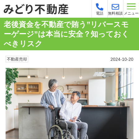
メニュー
電話
無料相談
老後資金を不動産で賄う”リバースモ
ーゲージ”は本当に安全？知っておく
べきリスク
2024-10-20
不動産売却