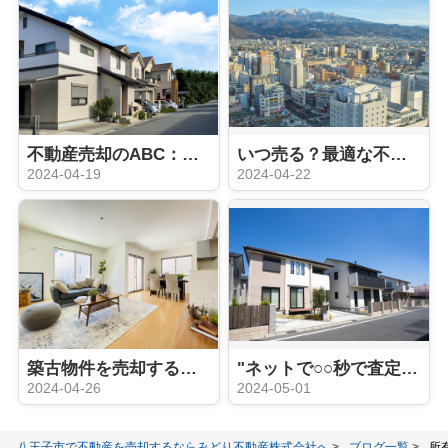
不動産売却のABC：押さえておきたい5つの基本
いつ売る？最適な不動産売却タイミング
2024-04-19
2024-04-22
築古物件を売却するときにリフォームは必要？
"ネットで○○秒で査定"はウソ？ホント？：机上査定と訪問査定の違い
2024-04-26
2024-05-01
八王子市で不動産を売却するならみどり不動産株式会社へ
ブログ一覧
所