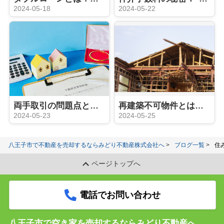
2024-05-18
2024-05-22
両手取引の問題点とその対策：「囲い込み」って？？
再建築不可物件とは？その特徴とリスクを徹底解説
2024-05-23
2024-05-25
八王子市で不動産を売却するならみどり不動産株式会社へ
ブログ一覧
住
ページトップへ
電話でお問い合わせ
八王子市で空き家を売却するならみどり不動産へ